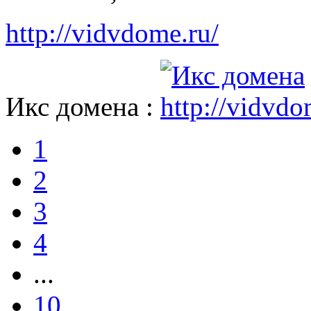
http://vidvdome.ru/
Икс домена :
1
2
3
4
...
10