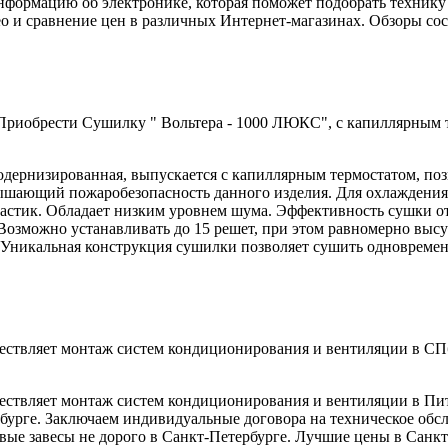
формацию об электронике, которая поможет подобрать технику 
о и сравнение цен в различных Интернет-магазинах. Обзоры со
брести Сушилку " Вольтера - 1000 ЛЮКС", с капиллярным терм
дернизированная, выпускается с капиллярным термостатом, позв
повышающий пожаробезопасность данного изделия. Для охлажден
астик. Обладает низким уровнем шума. Эффективность сушки от
озможно устанавливать до 15 решет, при этом равномерно высуш
. Уникальная конструкция сушилки позволяет сушить одновреме
вляет монтаж систем кондиционирования и вентиляции в СПб.
вляет монтаж систем кондиционирования и вентиляции в Пит
етербурге. Заключаем индивидуальные договора на техническое 
вые завесы не дорого в Санкт-Петербурге. Лучшие цены в Санкт