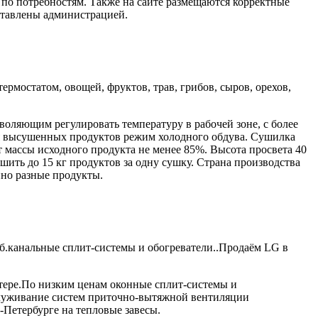
по потребностям. Также на сайте размещаются корректные
ставлены администрацией.
остатом, овощей, фруктов, трав, грибов, сыров, орехов,
оляющим регулировать температуру в рабочей зоне, с более
ия высушенных продуктов режим холодного обдува. Сушилка
 массы исходного продукта не менее 85%. Высота просвета 40
ить до 15 кг продуктов за одну сушку. Страна производства
нно разные продукты.
канальные сплит-системы и обогреватели..Продаём LG в
ере.По низким ценам оконные сплит-системы и
обслуживание систем приточно-вытяжной вентиляции
-Петербурге на тепловые завесы.