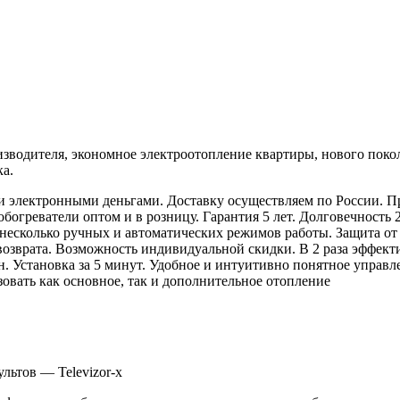
оизводителя, экономное электроотопление квартиры, нового пок
ка.
 электронными деньгами. Доставку осуществляем по России. При
богреватели оптом и в розницу. Гарантия 5 лет. Долговечность 
несколько ручных и автоматических режимов работы. Защита от
возврата. Возможность индивидуальной скидки. В 2 раза эффект
н. Установка за 5 минут. Удобное и интуитивно понятное управ
овать как основное, так и дополнительное отопление
льтов — Televizor-x