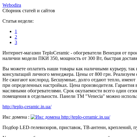
W
ebodira
Сборник статей и сайтов
Статья недели:
1
2
3
Интернет-магазин TeploCeramic - обогреватели Венеция от пр
наличии модели ПКИ 350, мощность от 300 Вт, быстрая достав
Вы можете оплатить наши товары как наличными курьеру, так и
консультаций личного менеджера. Цены от 800 грн. Реализуем о
Не сжигают кислород. Бесшумные, долго отдают тепло, имеют 
при определенных настройках. Цена производителя. Гарантия 
масляными обогревателями. Срок окупаемости всего один сезо
помещения в отдельности. Панели ТМ "Venecia" можно использ
http://teplo-ceramic.in.ua/
Икс домена :
Подбор LED-телевизоров, приставок, TB-антенн, креплений, пу