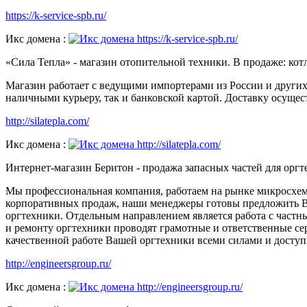
https://k-service-spb.ru/
Икс домена :
«Сила Тепла» - магазин отопительной техники. В продаже: ко
Магазин работает с ведущими импортерами из России и других 
наличными курьеру, так и банковской картой. Доставку осущест
http://silatepla.com/
Икс домена :
Интернет-магазин Беритон - продажа запасных частей для орг
Мы профессиональная компания, работаем на рынке микросхем
корпоративных продаж, наши менеджеры готовы предложить Ва
оргтехники. Отдельным направлением является работа с част
и ремонту оргтехники проводят грамотные и ответственные се
качественной работе Вашей оргтехники всеми силами и досту
http://engineersgroup.ru/
Икс домена :