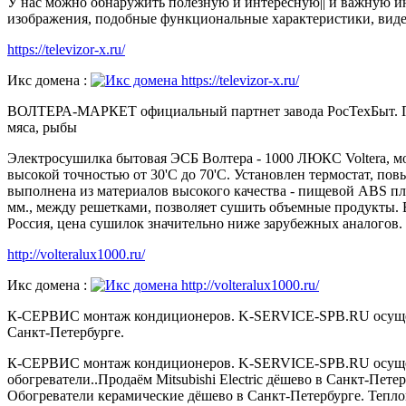
У нас можно обнаружить полезную и интересную|| и важную ин
изображения, подобные функциональные характеристики, виде
https://televizor-x.ru/
Икс домена :
ВОЛТЕРА-МАРКЕТ официальный партнет завода РосТехБыт. Прио
мяса, рыбы
Электросушилка бытовая ЭСБ Волтера - 1000 ЛЮКС Voltera, мо
высокой точностью от 30'C до 70'C. Установлен термостат, 
выполнена из материалов высокого качества - пищевой ABS пл
мм., между решетками, позволяет сушить объемные продукты. В
Россия, цена сушилок значительно ниже зарубежных аналогов
http://volteralux1000.ru/
Икс домена :
К-СЕРВИС монтаж кондиционеров. K-SERVICE-SPB.RU осущест
Санкт-Петербурге.
К-СЕРВИС монтаж кондиционеров. K-SERVICE-SPB.RU осущест
обогреватели..Продаём Mitsubishi Electric дёшево в Санкт-П
Обогреватели керамические дёшево в Санкт-Петербурге. Тепло