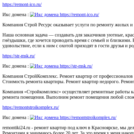
https://remont-ico.ru/
Икс домена :
Компания Строй Ресурс оказывает услуги по ремонту жилых 
Наша основная задача — создавать для заказчиков уютные, кр
гнёздышки, где хочется проводить время с семьей и близкими. 
удовольствие, если к ним с охотой приходят в гости друзья и р
https://str-msk.ru/
Икс домена :
Компания СтройКомплекс. Ремонт квартир от профессионалов п
Стоимость ремонта квартиры. Ремонт квартир недорого. Ремонт
Компания «Стройкомплекс» осуществляет ремонтные работы к
ремонта помещения. Выполним ремонт помещения любой сложн
https://remontstroikomplex.ru/
Икс домена :
remontiki24.ru - ремонт квартир под ключ в Красноярске, мы 
Ремонтами я занимаюсь более 20 лет. За это время у меня нако