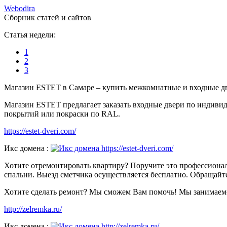
W
ebodira
Сборник статей и сайтов
Статья недели:
1
2
3
Магазин ESTET в Самаре – купить межкомнатные и входные две
Магазин ESTET предлагает заказать входные двери по индиви
покрытий или покраски по RAL.
https://estet-dveri.com/
Икс домена :
Хотите отремонтировать квартиру? Поручите это профессиона
спальни. Выезд сметчика осуществляется бесплатно. Обращайт
Хотите сделать ремонт? Мы сможем Вам помочь! Мы занимаемся
http://zelremka.ru/
Икс домена :