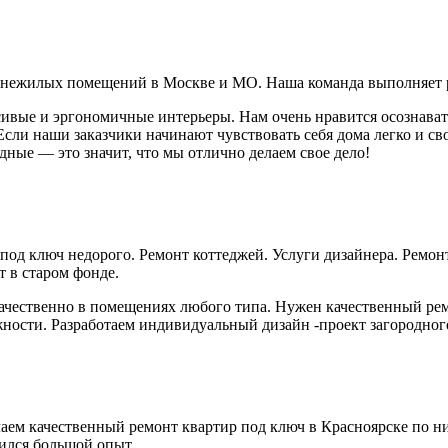
и нежилых помещений в Москве и МО. Наша команда выполняет 
асивые и эргономичные интерьеры. Нам очень нравится осознава
Если наши заказчики начинают чувствовать себя дома легко и сво
одные — это значит, что мы отлично делаем свое дело!
од ключ недорого. Ремонт коттеджей. Услуги дизайнера. Ремонт
 в старом фонде.
ачественно в помещениях любого типа. Нужен качественный ре
ости. Разработаем индивидуальный дизайн -проект загородног
делаем качественный ремонт квартир под ключ в Красноярске по 
пился большой опыт