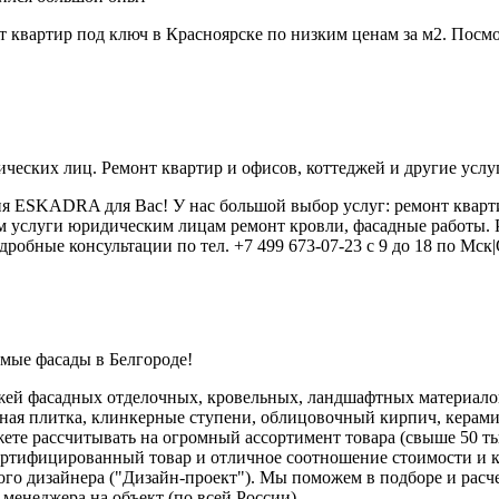
т квартир под ключ в Красноярске по низким ценам за м2. Посмо
еских лиц. Ремонт квартир и офисов, коттеджей и другие услу
я ESKADRA для Вас! У нас большой выбор услуг: ремонт кварти
ем услуги юридическим лицам ремонт кровли, фасадные работы.
робные консультации по тел. +7 499 673-07-23 с 9 до 18 по Мск|
мые фасады в Белгороде!
жей фасадных отделочных, кровельных, ландшафтных материало
ная плитка, клинкерные ступени, облицовочный кирпич, керами
ете рассчитывать на огромный ассортимент товара (свыше 50 ты
ертифицированный товар и отличное соотношение стоимости и к
тного дизайнера ("Дизайн-проект"). Мы поможем в подборе и ра
 менеджера на объект (по всей России).