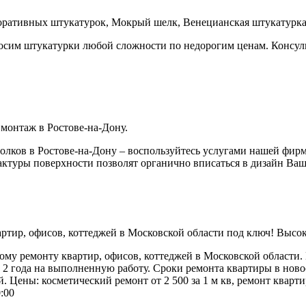
коративных штукатурок, Мокрый шелк, Венецианская штукатурка
сим штукатурки любой сложности по недорогим ценам. Консуль
монтаж в Ростове-на-Дону.
олков в Ростове-на-Дону – воспользуйтесь услугами нашей фир
актуры поверхности позволят органично вписаться в дизайн Ваш
, офисов, коттеджей в Московской области под ключ! Высокое
му ремонту квартир, офисов, коттеджей в Московской области. 
 2 года на выполненную работу. Сроки ремонта квартиры в новос
й. Цены: косметический ремонт от 2 500 за 1 м кв, ремонт кварт
0:00